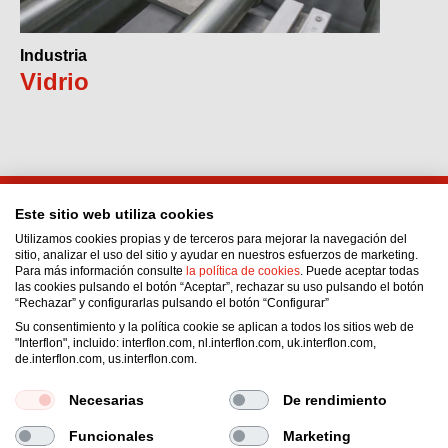
Industria
Vidrio
Este sitio web utiliza cookies
Interflon Perú S.A.C.
Utilizamos cookies propias y de terceros para mejorar la navegación del
Calle Joaquin Capello No. 194
sitio, analizar el uso del sitio y ayudar en nuestros esfuerzos de marketing.
Para más información consulte
la política de cookies
. Puede aceptar todas
San Martin de Porres
las cookies pulsando el botón “Aceptar”, rechazar su uso pulsando el botón
Municipalidad Metropolitana de Lima
“Rechazar” y configurarlas pulsando el botón “Configurar”
Perú
Su consentimiento y la política cookie se aplican a todos los sitios web de
"Interflon", incluido: interflon.com, nl.interflon.com, uk.interflon.com,
Email:
administracionperu1@interflon.com
de.interflon.com, us.interflon.com.
Phone:
+51 957 972 916
Necesarias
De rendimiento
Funcionales
Marketing
Condiciones generales de venta