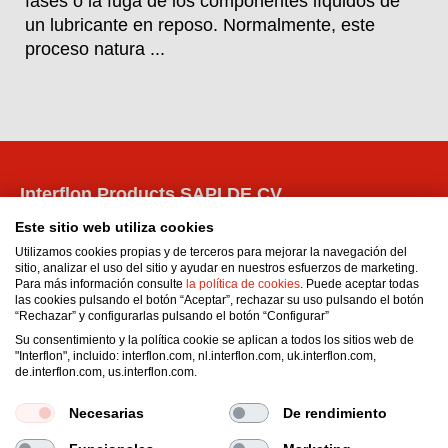
fases o la fuga de los componentes líquidos de
un lubricante en reposo. Normalmente, este
proceso natura ...
Interflon Products SAPI DE CV
Matias Romero 102
Este sitio web utiliza cookies
Del Valle Centro
Utilizamos cookies propias y de terceros para mejorar la navegación del
Benito Juárez
sitio, analizar el uso del sitio y ayudar en nuestros esfuerzos de marketing.
Para más información consulte
la política de cookies
. Puede aceptar todas
03100
Ciudad de México
,
CDMX
las cookies pulsando el botón “Aceptar”, rechazar su uso pulsando el botón
México
“Rechazar” y configurarlas pulsando el botón “Configurar”
Email:
dsebastianelli@interflon.com
Su consentimiento y la política cookie se aplican a todos los sitios web de
"Interflon", incluido: interflon.com, nl.interflon.com, uk.interflon.com,
Phone:
+52 55 1712 0592
de.interflon.com, us.interflon.com.
Phone:
+52 55 1712 0567
Necesarias
De rendimiento