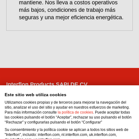
mantiene. Nos lleva a costos operativos
más bajos, condiciones de trabajo más
seguras y una mejor eficiencia energética.
Interflon Products SAPI DE CV
Matias Romero 102
Este sitio web utiliza cookies
Del Valle Centro
Utilizamos cookies propias y de terceros para mejorar la navegación del
Benito Juárez
sitio, analizar el uso del sitio y ayudar en nuestros esfuerzos de marketing.
Para más información consulte
la política de cookies
. Puede aceptar todas
03100
Ciudad de México
,
CDMX
las cookies pulsando el botón “Aceptar”, rechazar su uso pulsando el botón
México
“Rechazar” y configurarlas pulsando el botón “Configurar”
Email:
dsebastianelli@interflon.com
Su consentimiento y la política cookie se aplican a todos los sitios web de
"Interflon", incluido: interflon.com, nl.interflon.com, uk.interflon.com,
Phone:
+52 55 1712 0592