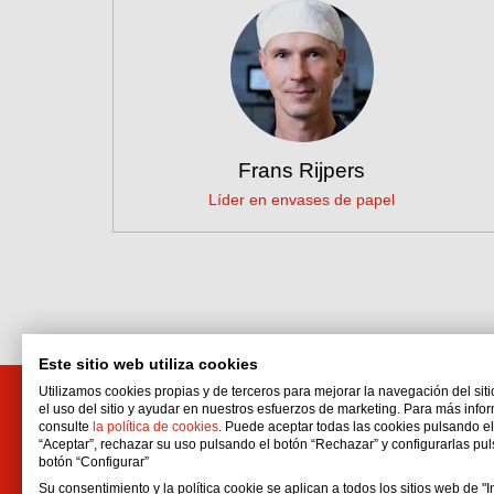
Frans Rijpers
Líder en envases de papel
Este sitio web utiliza cookies
Utilizamos cookies propias y de terceros para mejorar la navegación del siti
el uso del sitio y ayudar en nuestros esfuerzos de marketing. Para más info
Interflon Bolivia
consulte
la política de cookies
. Puede aceptar todas las cookies pulsando e
“Aceptar”, rechazar su uso pulsando el botón “Rechazar” y configurarlas pu
Calle 3 De Septiembre Nro. 142
botón “Configurar”
Zona/Barrio: Wilacota
Su consentimiento y la política cookie se aplican a todos los sitios web de "In