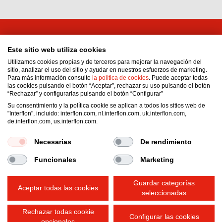
Interflon Bolivia
Este sitio web utiliza cookies
Calle 3 De Septiembre Nro. 142
Utilizamos cookies propias y de terceros para mejorar la navegación del
Zona/Barrio: Wilacota
sitio, analizar el uso del sitio y ayudar en nuestros esfuerzos de marketing.
Para más información consulte
la política de cookies
. Puede aceptar todas
La Paz
las cookies pulsando el botón “Aceptar”, rechazar su uso pulsando el botón
Bolivia
“Rechazar” y configurarlas pulsando el botón “Configurar”
Email:
administracionperu1@interflon.com
Su consentimiento y la política cookie se aplican a todos los sitios web de
"Interflon", incluido: interflon.com, nl.interflon.com, uk.interflon.com,
Phone:
+591 77716380
de.interflon.com, us.interflon.com.
Fax:
+591 78966722
Necesarias
De rendimiento
Funcionales
Marketing
Condiciones generales de venta
Declaración de privacidad
Impressum
Guardar categorías
Política de cookies
Aceptar todas las cookies
seleccionadas
Rechazar todas cookie
Configurar las cookies
opcionales