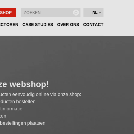
SHOP
NL
ECTOREN
CASE STUDIES
OVER ONS
CONTACT
ze webshop!
ducten eenvoudig online via onze shop:
oducten bestellen
tinformatie
jken
bestellingen plaatsen