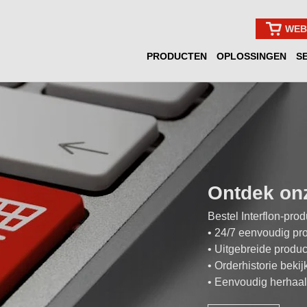
WEB
PRODUCTEN
OPLOSSINGEN
S
Ontdek on
Bestel Interflon-pro
• 24/7 eenvoudig pr
• Uitgebreide produc
• Orderhistorie beki
• Eenvoudig herhaal