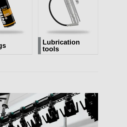
Lubrication
gs
tools