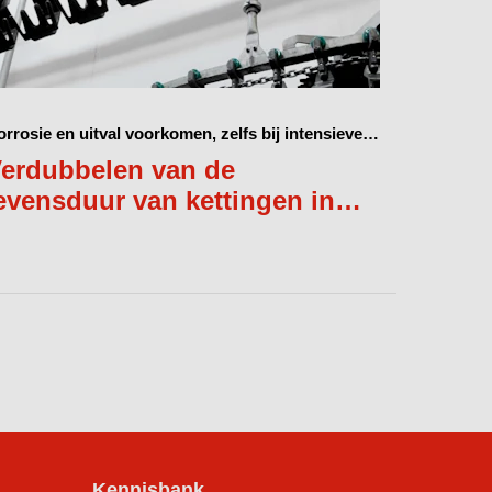
rrosie en uitval voorkomen, zelfs bij intensieve
iniging
erdubbelen van de
evensduur van kettingen in
edwelmingsconveyors
Kennisbank