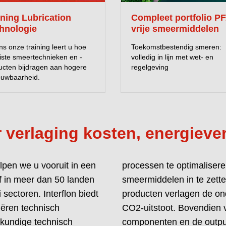
Door langdurige sam
ining Lubrication
Compleet portfolio P
Coca-Cola Europaci
hnologie
vrije smeermiddelen
minder stilstand. On
ns onze training leert u hoe
Toekomstbestendig smeren:
voor meetbare result
iste smeertechnieken en -
volledig in lijn met wet- en
ucten bijdragen aan hogere
regelgeving
LEES MEER
ouwbaarheid.
verlaging kosten, energieverb
pen we u vooruit in een
electeerde Interflon-
f in meer dan 50 landen
rende oplossingen. Onze
 sectoren. Interflon biedt
et energieverbruik en de
iëren technisch
ouwbaarheid van
kundige technisch
componenten en de output