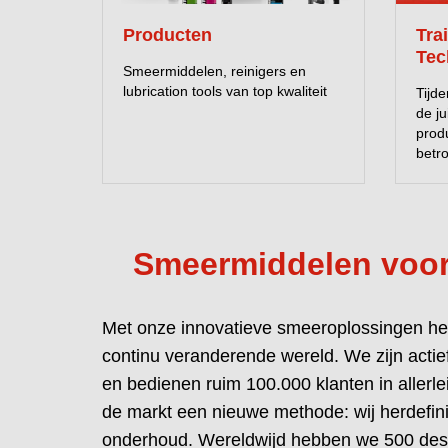
Producten
Tra
Tec
Smeermiddelen, reinigers en
lubrication tools van top kwaliteit
Tijde
de ju
prod
betr
Smeermiddelen voor 
Met onze innovatieve smeeroplossingen hel
processen te optimaliseren en de ges
continu veranderende wereld. We zijn actie
smeermiddelen in te zetten als kostenbespa
en bedienen ruim 100.000 klanten in allerlei
producten verlagen de onderhoudskosten, h
de markt een nieuwe methode: wij herdefin
CO2-uitstoot. Bovendien verhogen ze de betr
onderhoud. Wereldwijd hebben we 500 des