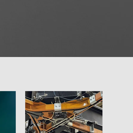
nisch onderhoud:
lisme bij Coca-Cola
c Partners