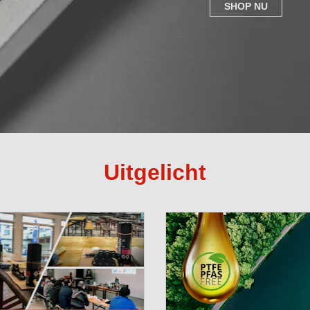
SHOP NU
Uitgelicht
Smeertech
een specia
Europacifi