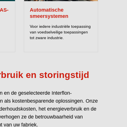
enwerking met Interflon realiseerde
FAS-
Automatische
fic Partners 40% lagere smeerkosten en
smeersystemen
tdek Lubrication as a Service en kies
Voor iedere industriële toepassing
aten en auditzekerheid.
van voedselveilige toepassingen
tot zware industrie.
 OVER HET PARTNERSHIP EN DE
RESULTATEN
ruik en storingstijd
 van uw fabriek.