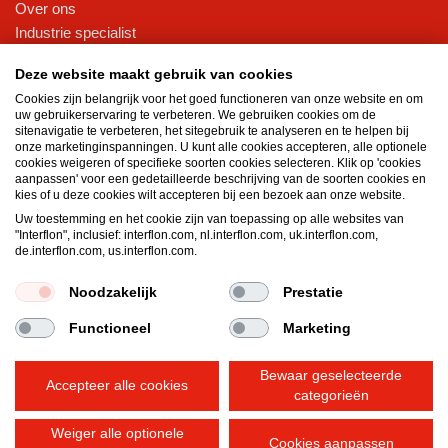
Over ons
Industrie specialist
Certificeringen en duurzaamheid
Deze website maakt gebruik van cookies
Klanten ervaringen
Cookies zijn belangrijk voor het goed functioneren van onze website en om
Nieuws
uw gebruikerservaring te verbeteren. We gebruiken cookies om de
sitenavigatie te verbeteren, het sitegebruik te analyseren en te helpen bij
Kennisbank
onze marketinginspanningen. U kunt alle cookies accepteren, alle optionele
cookies weigeren of specifieke soorten cookies selecteren. Klik op 'cookies
Downloads
aanpassen' voor een gedetailleerde beschrijving van de soorten cookies en
Belang van goede smeermiddelen
kies of u deze cookies wilt accepteren bij een bezoek aan onze website.
Smeerolie voor de industrie
Uw toestemming en het cookie zijn van toepassing op alle websites van
"Interflon", inclusief: interflon.com, nl.interflon.com, uk.interflon.com,
Eigenschappen van smeervet
de.interflon.com, us.interflon.com.
De invloed van vocht op smeerolie
Kennisbank (intern)
Noodzakelijk
Prestatie
Functioneel
Marketing
Algemene voorwaarden
Privacy statement
Impressum
Bewaar geselecteerde
Cookiebeleid
Accepteer alle cookies
categorieën
Weiger alle optionele
Cookies aanpassen