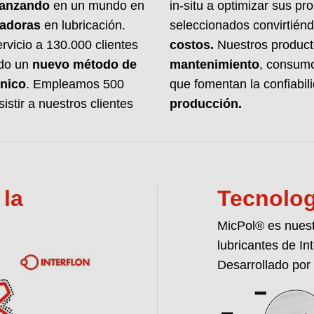
vanzand
o
en un mundo en
in-situ a optimizar sus pr
Ofrecemos el análisi
vadoras
en lubricación.
seleccionados convirtiénd
definir el lubricante
necesarias para gar
vicio a 130.000 clientes
costos.
Nuestros product
averías.
ado un
nuevo método de
mantenimiento
, consumo
nico
. Empleamos 500
que fomentan la confiabil
MÁS INFORMACI
istir a nuestros clientes
producción
.
 la
Tecnolog
MicPol® es nuest
lubricantes de Int
Desarrollado por 