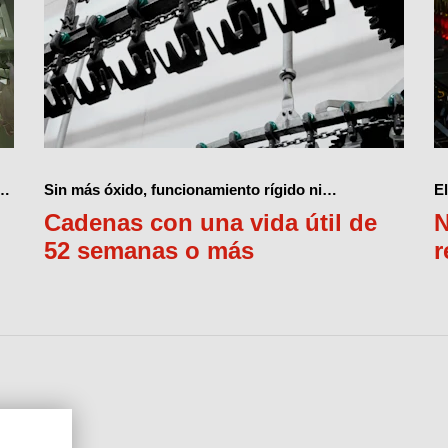
os
Sin más óxido, funcionamiento rígido ni
E
relubricación diaria.
t
Cadenas con una vida útil de
N
t
52 semanas o más
r
p