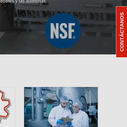
dores y las auditorías.
CONTÁCTANOS
 en lubricación para
a
ricantes de alto rendimiento, limpiadores