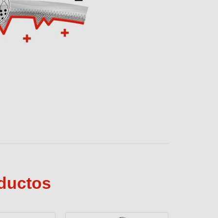
nto a su alcance
ales en diferente temas de lubricación y
os productos.
ÓN
oductos