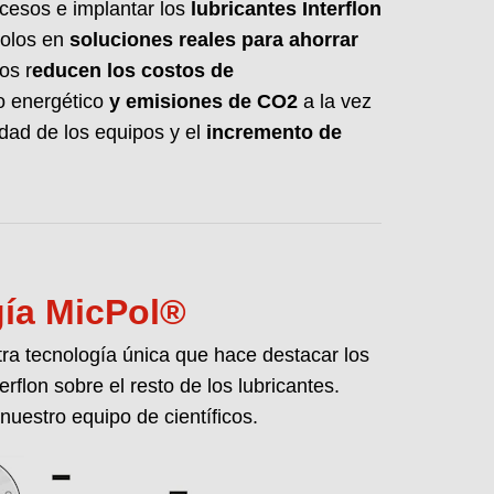
ocesos e implantar los
lubricantes Interflon
s de su planta, punto por punto, para
olos en
soluciones reales para ahorrar
 idóneo y las frecuencias de lubricación
antizar una producción sin paradas por
os r
educen los costos de
 energético
y emisiones de CO2
a la vez
idad de los equipos y el
incremento de
ÓN
ía MicPol®
ra tecnología única que hace destacar los
erflon sobre el resto de los lubricantes.
nuestro equipo de científicos.