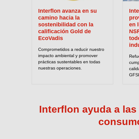
Interflon avanza en su
Inte
camino hacia la
pro
sostenibilidad con la
en l
calificación Gold de
NSF
EcoVadis
tod
ind
Comprometidos a reducir nuestro
impacto ambiental y promover
Refu
prácticas sustentables en todas
cump
nuestras operaciones.
cali
GFSI 
más 
Interflon ayuda a la
consumo