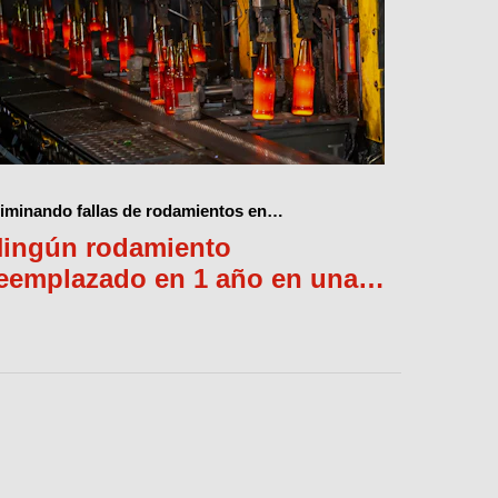
liminando fallas de rodamientos en
ransportadores mediante lubricación para altas
ingún rodamiento
emperaturas
eemplazado en 1 año en una
lanta de producción de vidrio