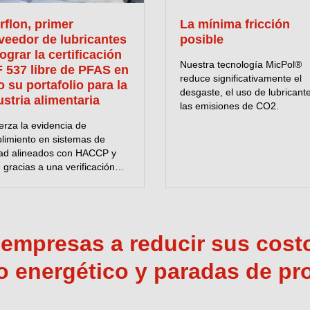
y herramientas.
rflon, primer
La mínima fricción
MÁS INFORMACI
veedor de lubricantes
posible
ograr la certificación
Nuestra tecnología MicPol®
 537 libre de PFAS en
reduce significativamente el
o su portafolio para la
desgaste, el uso de lubricant
ustria alimentaria
las emisiones de CO2.
erza la evidencia de
limiento en sistemas de
dad alineados con HACCP y
gracias a una verificación
clara.
s empresas a reducir sus cos
 energético y paradas de pr
Servicio 