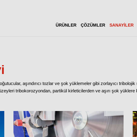
ÜRÜNLER
ÇÖZÜMLER
SANAYILER
i
oğutucular, aşındırıcı tozlar ve şok yüklemeler gibi zorlayıcı triboloj
zeyleri tribokorozyondan, partikül kirleticilerden ve aşırı şok yükler