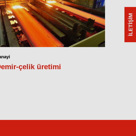
İLETIŞIM
anayi
emir-çelik üretimi