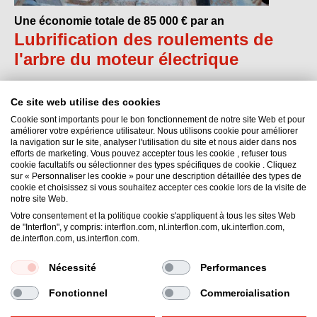
Une économie totale de 85 000 € par an
Lubrification des roulements de
l'arbre du moteur électrique
Ce site web utilise des cookies
Cookie sont importants pour le bon fonctionnement de notre site Web et pour
améliorer votre expérience utilisateur. Nous utilisons cookie pour améliorer
la navigation sur le site, analyser l'utilisation du site et nous aider dans nos
efforts de marketing. Vous pouvez accepter tous les cookie , refuser tous
Interflon België NV
cookie facultatifs ou sélectionner des types spécifiques de cookie . Cliquez
sur « Personnaliser les cookie » pour une description détaillée des types de
Nieuwe Baan 18
cookie et choisissez si vous souhaitez accepter ces cookie lors de la visite de
9111
Sint-Niklaas (Belsele, Vlaanderen)
notre site Web.
Belgique
Votre consentement et la politique cookie s'appliquent à tous les sites Web
de "Interflon", y compris: interflon.com, nl.interflon.com, uk.interflon.com,
Email:
belgium@interflon.com
de.interflon.com, us.interflon.com.
Phone:
+32 (0)3 765 03 13
Nécessité
Performances
Fonctionnel
Commercialisation
Conditions Générales de Vente
Politique de Confidentialité
Mentions Légales