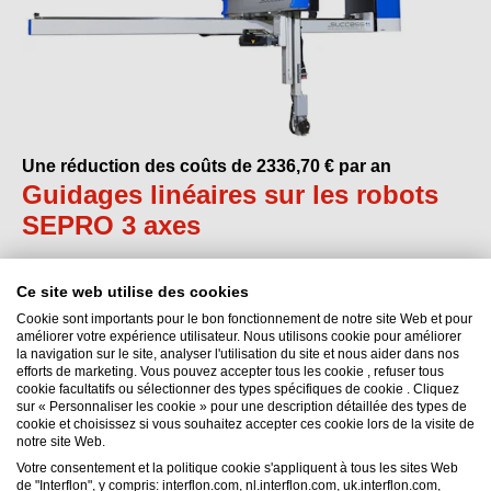
Une réduction des coûts de 2336,70 € par an
Guidages linéaires sur les robots
SEPRO 3 axes
Ce site web utilise des cookies
Cookie sont importants pour le bon fonctionnement de notre site Web et pour
améliorer votre expérience utilisateur. Nous utilisons cookie pour améliorer
la navigation sur le site, analyser l'utilisation du site et nous aider dans nos
efforts de marketing. Vous pouvez accepter tous les cookie , refuser tous
Interflon België NV
cookie facultatifs ou sélectionner des types spécifiques de cookie . Cliquez
sur « Personnaliser les cookie » pour une description détaillée des types de
Nieuwe Baan 18
cookie et choisissez si vous souhaitez accepter ces cookie lors de la visite de
9111
Sint-Niklaas (Belsele, Vlaanderen)
notre site Web.
Belgique
Votre consentement et la politique cookie s'appliquent à tous les sites Web
de "Interflon", y compris: interflon.com, nl.interflon.com, uk.interflon.com,