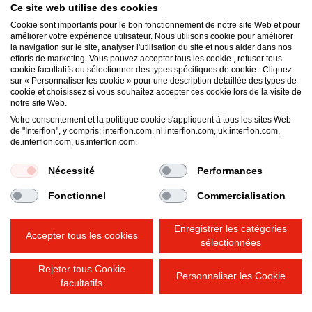
Ce site web utilise des cookies
Cookie sont importants pour le bon fonctionnement de notre site Web et pour
améliorer votre expérience utilisateur. Nous utilisons cookie pour améliorer
la navigation sur le site, analyser l'utilisation du site et nous aider dans nos
Distributor for Canada
efforts de marketing. Vous pouvez accepter tous les cookie , refuser tous
Interflon USA, Inc.
cookie facultatifs ou sélectionner des types spécifiques de cookie . Cliquez
sur « Personnaliser les cookie » pour une description détaillée des types de
1441 W Long Lake Road, Suite 220
cookie et choisissez si vous souhaitez accepter ces cookie lors de la visite de
Troy
,
MI
48098
notre site Web.
États-Unis
Votre consentement et la politique cookie s'appliquent à tous les sites Web
de "Interflon", y compris: interflon.com, nl.interflon.com, uk.interflon.com,
Email:
cwells@interflon.com
de.interflon.com, us.interflon.com.
Phone:
+1 877 FIN LUBE (+1 877 346 5823)
Nécessité
Performances
Fonctionnel
Commercialisation
Conditions Générales de Vente
Politique de Confidentialité
Mentions Légales
Enregistrer les catégories
Politique en matière de cookies
Accepter tous les cookies
sélectionnées
Rejeter tous Cookie
Personnaliser les Cookie
facultatifs