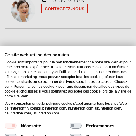
+33 3 87 34 73 95
CONTACTEZ-NOUS
Ce site web utilise des cookies
Cookie sont importants pour le bon fonctionnement de notre site Web et pour
améliorer votre expérience utilisateur. Nous utilisons cookie pour améliorer
la navigation sur le site, analyser l'utilisation du site et nous aider dans nos
efforts de marketing. Vous pouvez accepter tous les cookie , refuser tous
Interflon France
cookie facultatifs ou sélectionner des types spécifiques de cookie . Cliquez
sur « Personnaliser les cookie » pour une description détaillée des types de
9 rue Hubert Reeves, Zone Ecoparc
cookie et choisissez si vous souhaitez accepter ces cookie lors de la visite de
57140
Norroy-le-Veneur
notre site Web.
France
Votre consentement et la politique cookie s'appliquent à tous les sites Web
de "Interflon", y compris: interflon.com, nl.interflon.com, uk.interflon.com,
Email:
france@interflon.com
de.interflon.com, us.interflon.com.
Phone:
+33 3 87 34 73 95
Nécessité
Performances