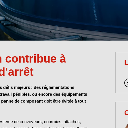
 contribue à
L
d'arrêt
es défis majeurs : des réglementations
ravail pénibles,
ou encore des équipements
ne panne de composant doit être évitée à tout
C
 système de convoyeurs, courroies, attaches,