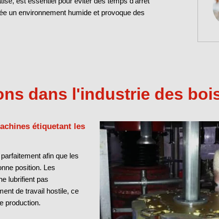
isé, est essentiel pour éviter des temps d'arrêt
rée un environnement humide et provoque des
ons dans l'industrie des bo
achines étiquetant les
 parfaitement afin que les
onne position. Les
ne lubrifient pas
nt de travail hostile, ce
e production.