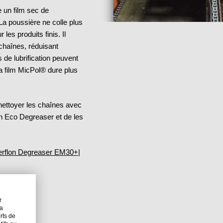
 un film sec de
La poussière ne colle plus
 les produits finis. Il
chaînes, réduisant
s de lubrification peuvent
a film MicPol® dure plus
e nettoyer les chaînes avec
n Eco Degreaser et de les
terflon Degreaser EM30+
|
r
la
orts de