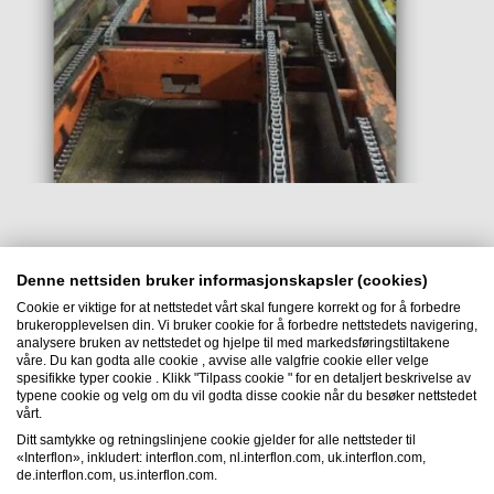
Denne nettsiden bruker informasjonskapsler (cookies)
Cookie er viktige for at nettstedet vårt skal fungere korrekt og for å forbedre
brukeropplevelsen din. Vi bruker cookie for å forbedre nettstedets navigering,
Interflon Nor AS
analysere bruken av nettstedet og hjelpe til med markedsføringstiltakene
våre. Du kan godta alle cookie , avvise alle valgfrie cookie eller velge
Borgeskogen 6
spesifikke typer cookie . Klikk "Tilpass cookie " for en detaljert beskrivelse av
3160
Stokke
typene cookie og velg om du vil godta disse cookie når du besøker nettstedet
vårt.
Norge
Ditt samtykke og retningslinjene cookie gjelder for alle nettsteder til
Email:
info@interflon.no
«Interflon», inkludert: interflon.com, nl.interflon.com, uk.interflon.com,
Phone:
+47 33 36 07 70
de.interflon.com, us.interflon.com.