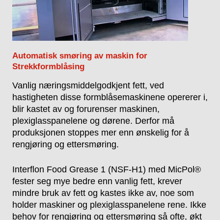
Automatisk smøring av maskin for
Strekkformblåsing
Vanlig næringsmiddelgodkjent fett, ved
hastigheten disse formblåsemaskinene opererer i,
blir kastet av og forurenser maskinen,
plexiglasspanelene og dørene. Derfor må
produksjonen stoppes mer enn ønskelig for å
rengjøring og ettersmøring.
Interflon Food Grease 1 (NSF-H1) med MicPol®
fester seg mye bedre enn vanlig fett, krever
mindre bruk av fett og kastes ikke av, noe som
holder maskiner og plexiglasspanelene rene. Ikke
behov for rengjøring og ettersmøring så ofte, økt