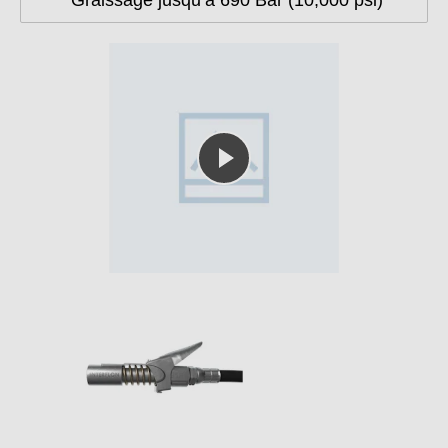
Graissage jusqu’à 690 Bar (10,000 psi)