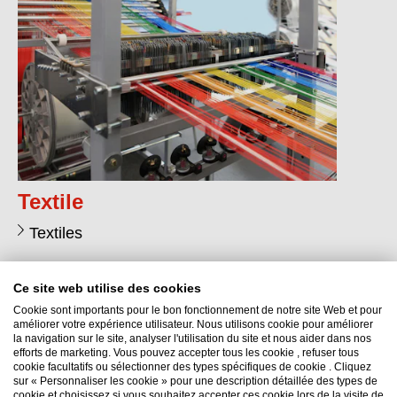
Textile
Textiles
Ce site web utilise des cookies
Cookie sont importants pour le bon fonctionnement de notre site Web et pour
améliorer votre expérience utilisateur. Nous utilisons cookie pour améliorer
la navigation sur le site, analyser l'utilisation du site et nous aider dans nos
efforts de marketing. Vous pouvez accepter tous les cookie , refuser tous
Interflon Maroc
cookie facultatifs ou sélectionner des types spécifiques de cookie . Cliquez
sur « Personnaliser les cookie » pour une description détaillée des types de
Immeuble 10 Amal 2 - Appartement 5
cookie et choisissez si vous souhaitez accepter ces cookie lors de la visite de