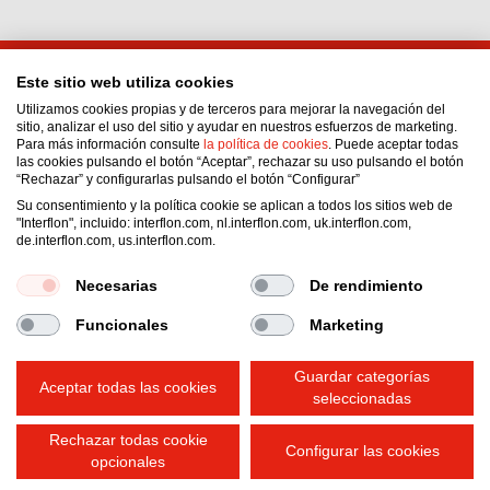
Este sitio web utiliza cookies
Interflon Perú S.A.C.
Utilizamos cookies propias y de terceros para mejorar la navegación del
Calle Joaquin Capello No. 194
sitio, analizar el uso del sitio y ayudar en nuestros esfuerzos de marketing.
Para más información consulte
la política de cookies
. Puede aceptar todas
San Martin de Porres
las cookies pulsando el botón “Aceptar”, rechazar su uso pulsando el botón
Municipalidad Metropolitana de Lima
“Rechazar” y configurarlas pulsando el botón “Configurar”
Perú
Su consentimiento y la política cookie se aplican a todos los sitios web de
"Interflon", incluido: interflon.com, nl.interflon.com, uk.interflon.com,
Email:
administracionperu1@interflon.com
de.interflon.com, us.interflon.com.
Phone:
+51 957 972 916
Necesarias
De rendimiento
Funcionales
Marketing
Condiciones generales de venta
Declaración de privacidad
Impressum
Guardar categorías
Política de cookies
Aceptar todas las cookies
seleccionadas
Rechazar todas cookie
Configurar las cookies
opcionales