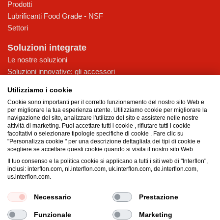
Prodotti
Lubrificanti Food Grade - NSF
Settori
Soluzioni integrate
Le nostre soluzioni
Soluzioni innovative: gli accessori
Accessori Interflon Italia
Utilizziamo i cookie
Consulenza
Cookie sono importanti per il corretto funzionamento del nostro sito Web e
Assistenza
per migliorare la tua esperienza utente. Utilizziamo cookie per migliorare la
navigazione del sito, analizzare l'utilizzo del sito e assistere nelle nostre
Interflon
attività di marketing. Puoi accettare tutti i cookie , rifiutare tutti i cookie
facoltativi o selezionare tipologie specifiche di cookie . Fare clic su
Chi siamo
"Personalizza cookie " per una descrizione dettagliata dei tipi di cookie e
scegliere se accettare questi cookie quando si visita il nostro sito Web.
I nostri valori
Il tuo consenso e la politica cookie si applicano a tutti i siti web di "Interflon",
Certificati
inclusi: interflon.com, nl.interflon.com, uk.interflon.com, de.interflon.com,
News
us.interflon.com.
Lavora con noi
Necessario
Prestazione
Funzionale
Marketing