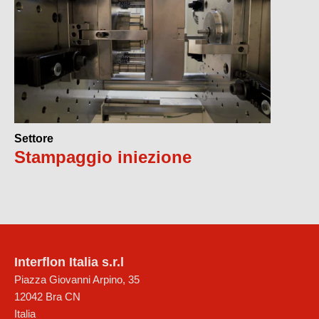
Settore
Stampaggio iniezione
Interflon Italia s.r.l
Piazza Giovanni Arpino, 35
12042
Bra
CN
Italia