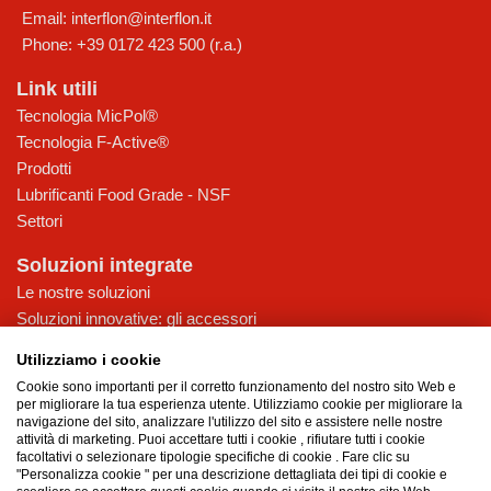
Email:
interflon@interflon.it
Phone:
+39 0172 423 500 (r.a.)
Link utili
Tecnologia MicPol®
Tecnologia F-Active®
Prodotti
Lubrificanti Food Grade - NSF
Settori
Soluzioni integrate
Le nostre soluzioni
Soluzioni innovative: gli accessori
Accessori Interflon Italia
Utilizziamo i cookie
Consulenza
Cookie sono importanti per il corretto funzionamento del nostro sito Web e
Assistenza
per migliorare la tua esperienza utente. Utilizziamo cookie per migliorare la
navigazione del sito, analizzare l'utilizzo del sito e assistere nelle nostre
Interflon
attività di marketing. Puoi accettare tutti i cookie , rifiutare tutti i cookie
facoltativi o selezionare tipologie specifiche di cookie . Fare clic su
Chi siamo
"Personalizza cookie " per una descrizione dettagliata dei tipi di cookie e