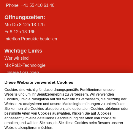
Phone:
+41 55 410 61 40
Öffnungszeiten:
Mo-Do 8-12h 13-17h
Fr 8-12h 13-16h
Interflon Produkte bestellen
Wichtige Links
Wer wir sind
MicPol®-Technologie
Unsere Lösungen
Referenzkunden
Diese Website verwendet Cookies
Beratung
Cookies sind wichtig für das ordnungsgemäße Funktionieren unserer
Aktuelles
Website und um Ihr Benutzererlebnis zu verbessern. Wir verwenden
Cookies, um die Navigation auf der Website zu verbessern, die Nutzung der
Kontakt
Website zu analysieren und unsere Marketingbemühungen zu unterstützen.
Sie können alle Cookies akzeptieren, alle optionalen Cookies ablehnen oder
Nachhaltigkeit @ Interflon
bestimmte Arten von Cookies auswählen. Klicken Sie auf „Cookies
anpassen“, um eine detaillierte Beschreibung der Arten von cookie zu
PFAS-freie Schmierstoffe
erhalten, und wählen Sie aus, ob Sie diese Cookies beim Besuch unserer
EcoVadis Gold Rating
Website akzeptieren möchten.