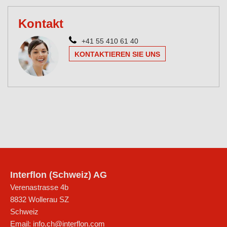
Kontakt
+41 55 410 61 40
KONTAKTIEREN SIE UNS
Interflon (Schweiz) AG
Verenastrasse 4b
8832
Wollerau SZ
Schweiz
Email:
info.ch@interflon.com