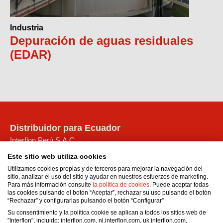
Industria
Depuración de aguas residuales
(EDAR)
Distribuidor para Ecuador
Interflon Perú S.A.C.
Calle Joaquin Capello No. 194
Este sitio web utiliza cookies
San Martin de Porres
Utilizamos cookies propias y de terceros para mejorar la navegación del
Municipalidad Metropolitana de Lima
sitio, analizar el uso del sitio y ayudar en nuestros esfuerzos de marketing.
Para más información consulte
la política de cookies
. Puede aceptar todas
Perú
las cookies pulsando el botón “Aceptar”, rechazar su uso pulsando el botón
Email:
administracionperu1@interflon.com
“Rechazar” y configurarlas pulsando el botón “Configurar”
Teléfono móvil
Su consentimiento y la política cookie se aplican a todos los sitios web de
"Interflon", incluido: interflon.com, nl.interflon.com, uk.interflon.com,