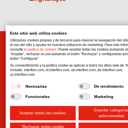
Este sitio web utiliza cookies
Utilizamos cookies propias y de terceros para mejorar la navegación del siti
el uso del sitio y ayudar en nuestros esfuerzos de marketing. Para más info
Interflon Ibérica, S.L.U.
Produ
consulte
la política de cookies
. Puede aceptar todas las cookies pulsando e
Viladecans Business Park, C/
Tecnolo
“Aceptar”, rechazar su uso pulsando el botón “Rechazar” y configurarlas pu
botón “Configurar”
Tecnología,
Aceites
Su consentimiento y la política cookie se aplican a todos los sitios web de "In
17, Edificio Canada, 1ª planta
Grasas
incluido: interflon.com, nl.interflon.com, uk.interflon.com, de.interflon.com,
8840
Viladecans
Barcelona
Deseng
us.interflon.com.
España
Hardwa
Necesarias
De rendimiento
Email:
spain@interflon.com
Aditivos
Phone:
+34 93 652 51 91
Pastas 
Funcionales
Marketing
Fax:
+34 93 630 36 74
Recubri
Guardar categoría
Aceptar todas las cookies
seleccionadas
Rechazar todas cookie