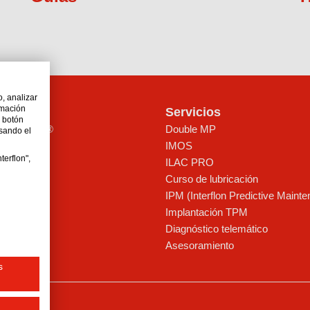
o, analizar
rmación
ctos
Servicios
l botón
gía MicPol®
Double MP
lsando el
IMOS
terflon",
ILAC PRO
rasantes
Curso de lubricación
re
IPM (Interflon Predictive Maint
Implantación TPM
de montaje
Diagnóstico telemático
mientos
Asesoramiento
s