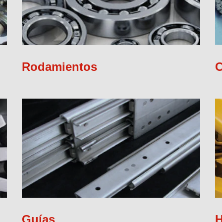
Rodamientos
C
Guías
H