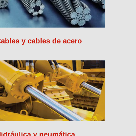
ables y cables de acero
idráulica y neumática