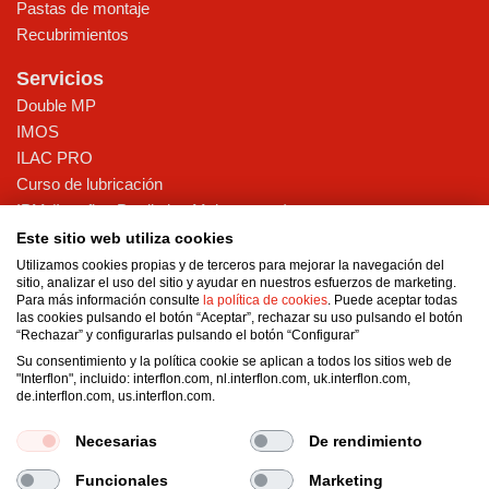
Pastas de montaje
Recubrimientos
Servicios
Double MP
IMOS
ILAC PRO
Curso de lubricación
IPM (Interflon Predictive Maintenance)
Implantación TPM
Este sitio web utiliza cookies
Diagnóstico telemático
Utilizamos cookies propias y de terceros para mejorar la navegación del
sitio, analizar el uso del sitio y ayudar en nuestros esfuerzos de marketing.
Asesoramiento
Para más información consulte
la política de cookies
. Puede aceptar todas
las cookies pulsando el botón “Aceptar”, rechazar su uso pulsando el botón
Sobre Nosotros
“Rechazar” y configurarlas pulsando el botón “Configurar”
Certificaciones y sostenibilidad
Su consentimiento y la política cookie se aplican a todos los sitios web de
"Interflon", incluido: interflon.com, nl.interflon.com, uk.interflon.com,
Nuestros valores
de.interflon.com, us.interflon.com.
Blog
Necesarias
De rendimiento
Funcionales
Marketing
Condiciones generales de venta