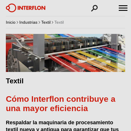
Inicio
Industrias
Textil
Textil
Textil
Cómo Interflon contribuye a
una mayor eficiencia
Respaldar la maquinaria de procesamiento
textil nueva y antigua para garantizar que tus