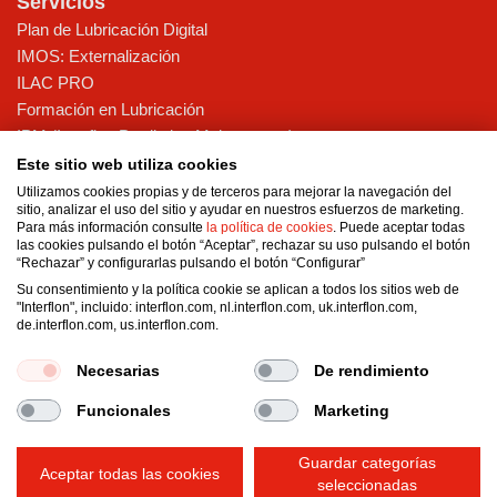
Servicios
Plan de Lubricación Digital
IMOS: Externalización
ILAC PRO
Formación en Lubricación
IPM (Interflon Predictive Maintenance)
Implantación TPM
Este sitio web utiliza cookies
Diagnóstico telemático
Utilizamos cookies propias y de terceros para mejorar la navegación del
sitio, analizar el uso del sitio y ayudar en nuestros esfuerzos de marketing.
Lubricación Automática
Para más información consulte
la política de cookies
. Puede aceptar todas
las cookies pulsando el botón “Aceptar”, rechazar su uso pulsando el botón
Sobre Nosotros
“Rechazar” y configurarlas pulsando el botón “Configurar”
Certificaciones y sostenibilidad
Su consentimiento y la política cookie se aplican a todos los sitios web de
"Interflon", incluido: interflon.com, nl.interflon.com, uk.interflon.com,
Nuestros valores
de.interflon.com, us.interflon.com.
Blog
Necesarias
De rendimiento
Funcionales
Marketing
Condiciones generales de venta
Política de Privacidad y Aviso Legal
Impressum
Guardar categorías
Política de cookies
Canal de denuncias
Aceptar todas las cookies
seleccionadas