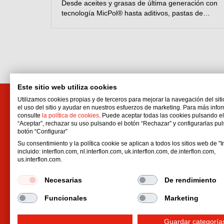
Desde aceites y grasas de última generación con
tecnología MicPol® hasta aditivos, pastas de
montaje, limpiadores y herramientas de
lubricación. Ofrecemos soluciones personalizadas
para reducir las paradas, disminuir los costes de
mantenimiento y prolongar la vida útil de la
maquinaria industrial.
Este sitio web utiliza cookies
Utilizamos cookies propias y de terceros para mejorar la navegación del siti
el uso del sitio y ayudar en nuestros esfuerzos de marketing. Para más info
Interflon Ibérica, S.L.U.
Produ
consulte
la política de cookies
. Puede aceptar todas las cookies pulsando e
Viladecans Business Park, C/
Tecnolo
“Aceptar”, rechazar su uso pulsando el botón “Rechazar” y configurarlas pu
botón “Configurar”
Tecnología,
Aceites
Su consentimiento y la política cookie se aplican a todos los sitios web de "In
17, Edificio Canada, 1ª planta
Grasas
incluido: interflon.com, nl.interflon.com, uk.interflon.com, de.interflon.com,
08840
Viladecans
Barcelona
Deseng
us.interflon.com.
España
Hardwa
Necesarias
De rendimiento
Email:
spain@interflon.com
Aditivos
Phone:
+34 93 652 51 91
Pastas 
Funcionales
Marketing
Fax:
+34 93 630 36 74
Recubri
Guardar categoría