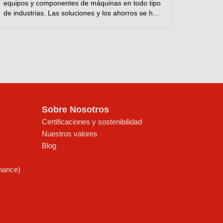
equipos y componentes de máquinas en todo tipo
de industrias. Las soluciones y los ahorros se han
descrito para su empresa. Seleccione el
componente y mire lo que Interflon ya ha
conseguido en casos similares.
Sobre Nosotros
Certificaciones y sostenibilidad
Nuestros valores
Blog
enance)