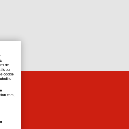
r
la
orts de
tifs ou
es cookie
ouhaitez
de
rflon.com,
on