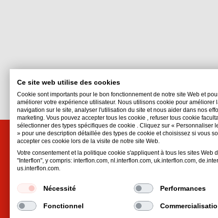
Ce site web utilise des cookies
Cookie sont importants pour le bon fonctionnement de notre site Web et pou
améliorer votre expérience utilisateur. Nous utilisons cookie pour améliorer 
navigation sur le site, analyser l'utilisation du site et nous aider dans nos eff
marketing. Vous pouvez accepter tous les cookie , refuser tous cookie faculta
sélectionner des types spécifiques de cookie . Cliquez sur « Personnaliser l
» pour une description détaillée des types de cookie et choisissez si vous s
accepter ces cookie lors de la visite de notre site Web.
Interflon France
Votre consentement et la politique cookie s'appliquent à tous les sites Web 
9 rue Hubert Reeves, Zone Ecoparc
"Interflon", y compris: interflon.com, nl.interflon.com, uk.interflon.com, de.inte
us.interflon.com.
57140
Norroy-le-Veneur
France
Nécessité
Performances
Email:
france@interflon.com
Phone:
+33 3 87 34 73 95
Fonctionnel
Commercialisati