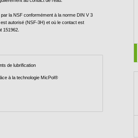
ulièrement au contact de l’eau.
e par la NSF conformément à la norme DIN V 3
 est autorisé (NSF-3H) et où le contact est
t 151962.
ts de lubrification
râce à la technologie MicPol®