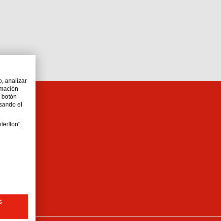
o, analizar
rmación
l botón
lsando el
terflon",
s