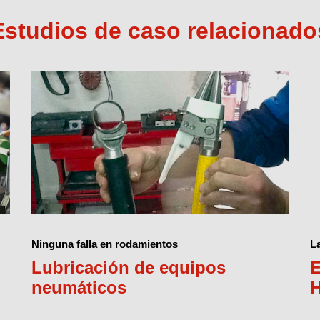
Estudios de caso relacionado
Ninguna falla en rodamientos
L
Lubricación de equipos
E
neumáticos
H
b