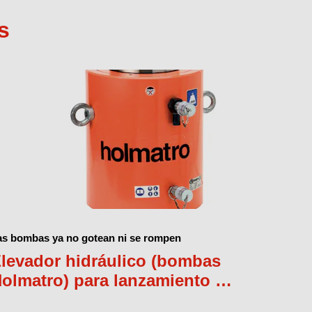
s
as bombas ya no gotean ni se rompen
levador hidráulico (bombas
olmatro) para lanzamiento de
arcos