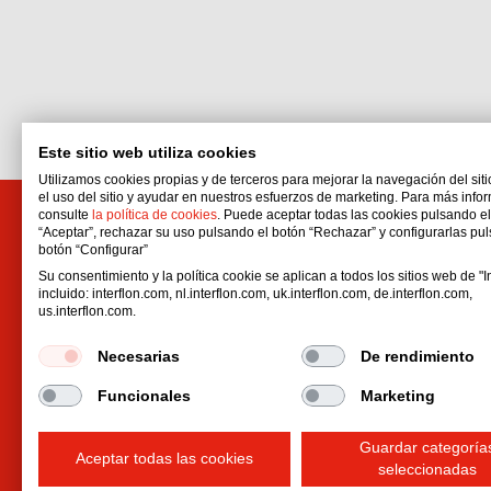
Este sitio web utiliza cookies
Utilizamos cookies propias y de terceros para mejorar la navegación del siti
el uso del sitio y ayudar en nuestros esfuerzos de marketing. Para más info
consulte
la política de cookies
. Puede aceptar todas las cookies pulsando e
“Aceptar”, rechazar su uso pulsando el botón “Rechazar” y configurarlas pu
Interflon Perú S.A.C.
botón “Configurar”
Calle Joaquin Capello No. 194
Su consentimiento y la política cookie se aplican a todos los sitios web de "In
San Martin de Porres
incluido: interflon.com, nl.interflon.com, uk.interflon.com, de.interflon.com,
us.interflon.com.
Municipalidad Metropolitana de Lima
Perú
Necesarias
De rendimiento
Email:
administracionperu1@interflon.com
Funcionales
Marketing
Phone:
+51 957 972 916
Guardar categoría
Aceptar todas las cookies
seleccionadas