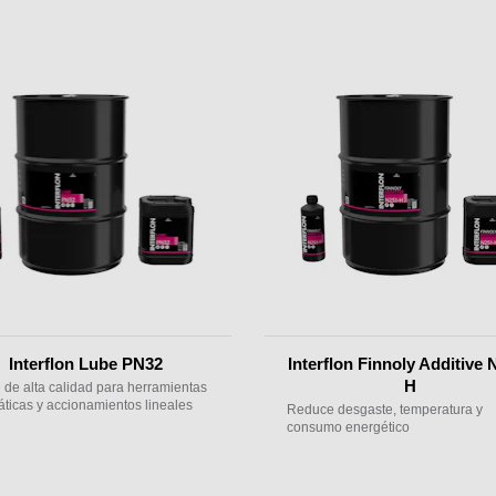
Interflon Lube PN32
Interflon Finnoly Additive 
H
 de alta calidad para herramientas
ticas y accionamientos lineales
Reduce desgaste, temperatura y
consumo energético