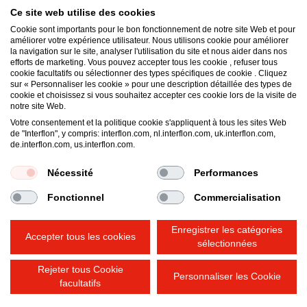
Ce site web utilise des cookies
Cookie sont importants pour le bon fonctionnement de notre site Web et pour
améliorer votre expérience utilisateur. Nous utilisons cookie pour améliorer
la navigation sur le site, analyser l'utilisation du site et nous aider dans nos
efforts de marketing. Vous pouvez accepter tous les cookie , refuser tous
Interflon België NV
cookie facultatifs ou sélectionner des types spécifiques de cookie . Cliquez
sur « Personnaliser les cookie » pour une description détaillée des types de
Nieuwe Baan 18
cookie et choisissez si vous souhaitez accepter ces cookie lors de la visite de
9111
Sint-Niklaas (Belsele, Vlaanderen)
notre site Web.
Belgique
Votre consentement et la politique cookie s'appliquent à tous les sites Web
de "Interflon", y compris: interflon.com, nl.interflon.com, uk.interflon.com,
Email:
belgium@interflon.com
de.interflon.com, us.interflon.com.
Phone:
+32 (0)3 765 03 13
Nécessité
Performances
Fonctionnel
Commercialisation
Conditions Générales de Vente
Politique de Confidentialité
Mentions Légales
Bonjour, comment pouvons-nous vous
Enregistrer les catégories
Politique en matière de cookies
Accepter tous les cookies
aider ?
sélectionnées
Rejeter tous Cookie
Personnaliser les Cookie
facultatifs