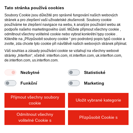
Tato stránka používá cookies
Soubory Cookie jsou důležité pro správné fungování našich webových
stránek a pro zlepšení vaší uživatelské zkušenosti. Soubory cookie
používáme ke zlepšení navigace na webu, k analýze používání webu ak
Interflon Czech s.r.o.
podpoře našeho marketingového úsilí. Můžete přijmout všechny cookie ,
Průmyslová ulice 479
odmítnout všechny volitelné cookie nebo vybrat konkrétní typy cookie .
Klikněte na „Přizpůsobit soubory cookie “ pro podrobný popis typů cookie a
252 61
Jeneč
zvolte, zda chcete tyto cookie při návštěvě našich webových stránek přijímat.
Česko
Váš souhlas a zásady používání cookie se vztahují na všechny webové
Email:
info@interflon.cz
stránky „Interflon“, včetně: interflon.com, nl.interflon.com, uk.interflon.com,
de.interflon.com, us.interflon.com.
Phone:
+420 257 214 169
Nezbytné
Statistické
Všeobecné obchodní podmínky
Funkční
Marketing
Prohlášení o ochraně osobních údajů
Impresum
Zásady používání souborů cookie
Přijmout všechny soubory
Uložit vybrané kategorie
cookie
Odmítnout všechny
Přizpůsobit Cookie s
volitelné Cookie s