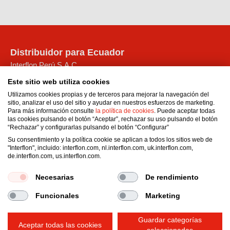
Distribuidor para Ecuador
Interflon Perú S.A.C.
Calle Joaquin Capello No. 194
Este sitio web utiliza cookies
San Martin de Porres
Utilizamos cookies propias y de terceros para mejorar la navegación del
Municipalidad Metropolitana de Lima
sitio, analizar el uso del sitio y ayudar en nuestros esfuerzos de marketing.
Para más información consulte
la política de cookies
. Puede aceptar todas
Perú
las cookies pulsando el botón “Aceptar”, rechazar su uso pulsando el botón
Email:
administracionperu1@interflon.com
“Rechazar” y configurarlas pulsando el botón “Configurar”
Teléfono móvil
Su consentimiento y la política cookie se aplican a todos los sitios web de
"Interflon", incluido: interflon.com, nl.interflon.com, uk.interflon.com,
Phone:
+51 957 972 916
de.interflon.com, us.interflon.com.
Necesarias
De rendimiento
Funcionales
Marketing
Condiciones generales de venta
Declaración de privacidad
Impressum
Guardar categorías
Política de cookies
Aceptar todas las cookies