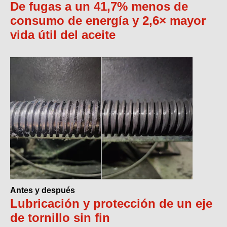
De fugas a un 41,7% menos de
consumo de energía y 2,6× mayor
vida útil del aceite
Antes y después
Lubricación y protección de un eje
de tornillo sin fin