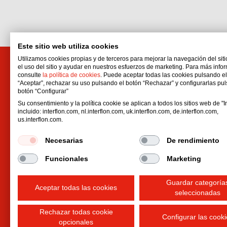
Este sitio web utiliza cookies
Utilizamos cookies propias y de terceros para mejorar la navegación del siti
el uso del sitio y ayudar en nuestros esfuerzos de marketing. Para más info
Interflon Products SAPI DE CV
consulte
la política de cookies
. Puede aceptar todas las cookies pulsando e
“Aceptar”, rechazar su uso pulsando el botón “Rechazar” y configurarlas pu
Matias Romero 102
botón “Configurar”
Del Valle Centro
Su consentimiento y la política cookie se aplican a todos los sitios web de "In
Benito Juárez
incluido: interflon.com, nl.interflon.com, uk.interflon.com, de.interflon.com,
us.interflon.com.
03100
Ciudad de México
,
CDMX
México
Necesarias
De rendimiento
Email:
dsebastianelli@interflon.com
Phone:
+52 55 1712 0592
Funcionales
Marketing
Phone:
+52 55 1712 0567
Guardar categoría
Aceptar todas las cookies
seleccionadas
Rechazar todas cookie
Configurar las cooki
opcionales
Condiciones generales de venta
Declaración de pr