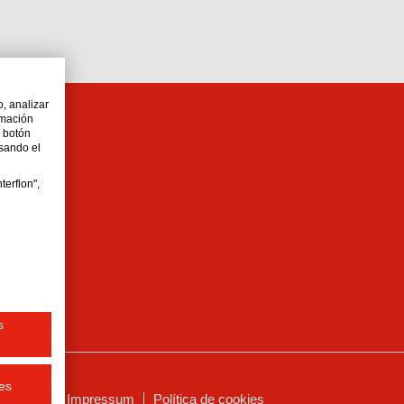
o, analizar
rmación
l botón
lsando el
terflon",
s
es
ivacidad
Impressum
Política de cookies