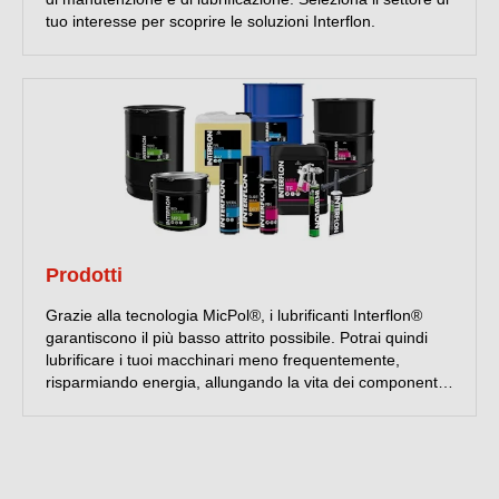
tuo interesse per scoprire le soluzioni Interflon.
Prodotti
Grazie alla tecnologia MicPol®, i lubrificanti Interflon®
garantiscono il più basso attrito possibile. Potrai quindi
lubrificare i tuoi macchinari meno frequentemente,
risparmiando energia, allungando la vita dei componenti
e riducendo i fermi di produzione! Questa lubrificazione
intelligente, unitamente a detergenti che rispettano
l'uomo e l'ambiente e a soluzioni hardware innovative, ti
permette di raggiungere l'efficienza ottimale.