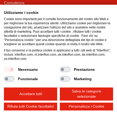
Consulenza
Novità
Utilizziamo i cookie
Contatti
Cookie sono importanti per il corretto funzionamento del nostro sito Web e
per migliorare la tua esperienza utente. Utilizziamo cookie per migliorare la
Sostenibilità @ Interflon
navigazione del sito, analizzare l'utilizzo del sito e assistere nelle nostre
attività di marketing. Puoi accettare tutti i cookie , rifiutare tutti i cookie
PFAS/PTFE free
facoltativi o selezionare tipologie specifiche di cookie . Fare clic su
EcoVadis Gold
"Personalizza cookie " per una descrizione dettagliata dei tipi di cookie e
scegliere se accettare questi cookie quando si visita il nostro sito Web.
Certificazione NSF 537
Il tuo consenso e la politica cookie si applicano a tutti i siti web di "Interflon",
Imballaggio PCR per cartucce di grasso
inclusi: interflon.com, nl.interflon.com, uk.interflon.com, de.interflon.com,
MOSH e MOAH
us.interflon.com.
Certificazioni e sostenibilità
Necessario
Prestazione
Funzionale
Marketing
Termini e condizioni
Dichiarazione sulla privacy
Impressum
Cookie policy
Salva le categorie
Accettare tutti
selezionate
Rifiuta tutti Cookie facoltativi
Personalizza i Cookie