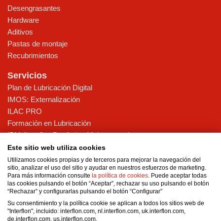
Desengrasantes
Hardware
Aditivos
Pastas de montaje
Recubrimientos
Servicios
Plan de Lubricación Digital
IMOS: Externalización
ILAC PRO
Formación en Lubricación
IPM (Interflon Predictive Maintenance)
Implantación TPM
Este sitio web utiliza cookies
Diagnóstico telemático
Utilizamos cookies propias y de terceros para mejorar la navegación del
sitio, analizar el uso del sitio y ayudar en nuestros esfuerzos de marketing.
Lubricación Automática
Para más información consulte
la política de cookies
. Puede aceptar todas
las cookies pulsando el botón “Aceptar”, rechazar su uso pulsando el botón
Sobre Nosotros
“Rechazar” y configurarlas pulsando el botón “Configurar”
Certificaciones y sostenibilidad
Su consentimiento y la política cookie se aplican a todos los sitios web de
"Interflon", incluido: interflon.com, nl.interflon.com, uk.interflon.com,
Nuestros valores
de.interflon.com, us.interflon.com.