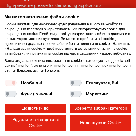
High-pressure grease for demanding applications
Multi-purpose lubricating grease
Ми використовуємо файли cookie
Knowledge base
Cookie важливі для належного функціонування нашого веб-сайту та
покращення взаємодії з користувачем. Ми використовуємо cookie для
MicPol® technology
покращення навігації сайтом, аналізу використання сайту та допомоги в
наших маркетингових зусиллях. Ви можете прийняти всі cookie ,
Food grade lubricants: ensuring safety in the food and beverage
відхилити всі додаткові cookie або вибрати певні типи cookie . Натисніть
industry
«Налаштувати cookie », щоб переглянути детальний опис типів cookie
та вибрати, чи приймати ці cookie під час відвідування нашого веб-сайту.
What is the difference between oil and grease?
Ваша згода та політика використання cookie застосовуються до всіх веб-
The importance of good lubricants
сайтів "Interflon", включаючи: interflon.com, nl.interflon.com, uk.interflon.com,
Properties of grease
de.interflon.com, us.interflon.com.
Grease and oil compatibility table
Необхідні
Експлуатаційні
Функціональні
Маркетинг
Terms and conditions
Privacy statement
Impressum
Cookie policy
Дозволити всі
Зберегти вибрані категорії
Відхилити всі додаткові
Налаштувати Cookie
Cookie