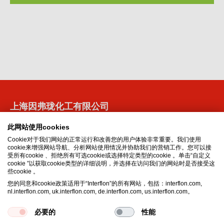
的
的
国
洲
家
上海因弗珑化工有限公司
中国
此网站使用cookies
201702
Cookie对于我们网站的正常运行和改善您的用户体验非常重要。我们使用
AL
Shanghai
Qingpu District
cookie来增强网站导航、分析网站使用情况并协助我们的营销工作。您可以接
Suite 823-825, Jinghengdaye Plaza
受所有cookie 、拒绝所有可选cookie或选择特定类型的cookie 。单击“自定义
cookie ”以获取cookie类型的详细说明，并选择在访问我们的网站时是否接受这
No. 2008 Huqingping Road
些cookie 。
Email:
info@interflonchina.com
您的同意和cookie政策适用于“Interflon”的所有网站，包括：interflon.com,
Phone:
+86 21 6082 9928
nl.interflon.com, uk.interflon.com, de.interflon.com, us.interflon.com。
Phone:
+86 138 16 111 262
必要的
性能