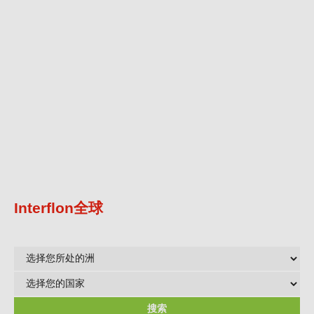
Interflon全球
选
择
选
您
择
所
您
搜索
处