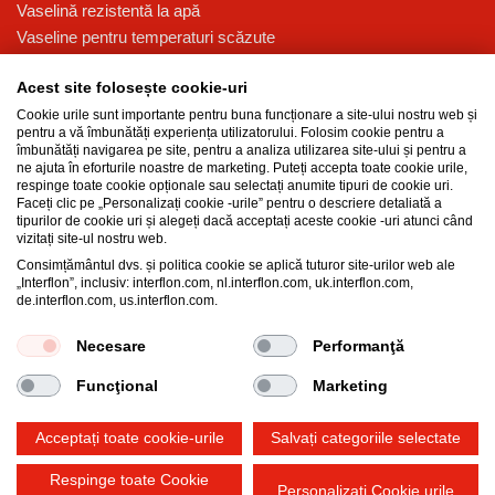
Vaselină rezistentă la apă
Vaseline pentru temperaturi scăzute
Vaselină pentru presiune ridicată
Acest site folosește cookie-uri
Vaselină multi-funcțională pentru lubrifiere
Cookie urile sunt importante pentru buna funcționare a site-ului nostru web și
Baza de cunoștințe
pentru a vă îmbunătăți experiența utilizatorului. Folosim cookie pentru a
îmbunătăți navigarea pe site, pentru a analiza utilizarea site-ului și pentru a
Tehnologia MicPol®
ne ajuta în eforturile noastre de marketing. Puteți accepta toate cookie urile,
respinge toate cookie opționale sau selectați anumite tipuri de cookie uri.
Produse cu grad alimentar
Faceți clic pe „Personalizați cookie -urile” pentru o descriere detaliată a
Care este diferența dintre ulei și vaselină?
tipurilor de cookie uri și alegeți dacă acceptați aceste cookie -uri atunci când
vizitați site-ul nostru web.
Îmbunătățirea performanței și durabilității
Consimțământul dvs. și politica cookie se aplică tuturor site-urilor web ale
Proprietățile vaselinei
„Interflon”, inclusiv: interflon.com, nl.interflon.com, uk.interflon.com,
Ulei de lubrifiere pentru industrie
de.interflon.com, us.interflon.com.
Necesare
Performanţă
General Purchase Terms and Conditions
Funcţional
Marketing
Declarație de confidențialitate
Impressum
Politica privind cookie-urile
Acceptați toate cookie-urile
Salvați categoriile selectate
Respinge toate Cookie
Personalizați Cookie urile