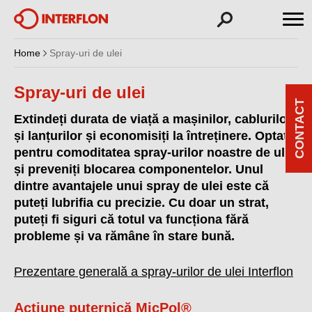
Home
Spray-uri de ulei
Spray-uri de ulei
CONTACT
Extindeți durata de viață a mașinilor, cablurilor
și lanțurilor și economisiți la întreținere. Optați
pentru comoditatea spray-urilor noastre de ulei
și preveniți blocarea componentelor. Unul
dintre avantajele unui spray de ulei este că
puteți lubrifia cu precizie. Cu doar un strat,
puteți fi siguri că totul va funcționa fără
probleme și va rămâne în stare bună.
Prezentare generală a spray-urilor de ulei Interflon
Acțiune puternică MicPol®