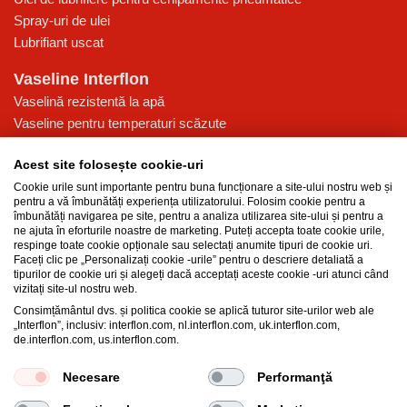
Spray-uri de ulei
Lubrifiant uscat
Vaseline Interflon
Vaselină rezistentă la apă
Vaseline pentru temperaturi scăzute
Vaselină pentru presiune ridicată
Acest site folosește cookie-uri
Vaselină multi-funcțională pentru lubrifiere
Cookie urile sunt importante pentru buna funcționare a site-ului nostru web și
Baza de cunoștințe
pentru a vă îmbunătăți experiența utilizatorului. Folosim cookie pentru a
îmbunătăți navigarea pe site, pentru a analiza utilizarea site-ului și pentru a
Tehnologia MicPol®
ne ajuta în eforturile noastre de marketing. Puteți accepta toate cookie urile,
respinge toate cookie opționale sau selectați anumite tipuri de cookie uri.
Produse cu grad alimentar
Faceți clic pe „Personalizați cookie -urile” pentru o descriere detaliată a
Care este diferența dintre ulei și vaselină?
tipurilor de cookie uri și alegeți dacă acceptați aceste cookie -uri atunci când
vizitați site-ul nostru web.
Îmbunătățirea performanței și durabilității
Consimțământul dvs. și politica cookie se aplică tuturor site-urilor web ale
Proprietățile vaselinei
„Interflon”, inclusiv: interflon.com, nl.interflon.com, uk.interflon.com,
Ulei de lubrifiere pentru industrie
de.interflon.com, us.interflon.com.
Necesare
Performanţă
General Purchase Terms and Conditions