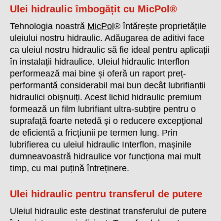
Ulei hidraulic îmbogățit cu MicPol®
Tehnologia noastră
MicPol
® întărește proprietățile
uleiului nostru hidraulic. Adăugarea de aditivi face
ca uleiul nostru hidraulic să fie ideal pentru aplicații
în instalații hidraulice. Uleiul hidraulic Interflon
performează mai bine și oferă un raport preț-
performanță considerabil mai bun decât lubrifianții
hidraulici obișnuiți. Acest lichid hidraulic premium
formează un film lubrifiant ultra-subțire pentru o
suprafață foarte netedă și o reducere excepțional
de eficientă a fricțiunii pe termen lung. Prin
lubrifierea cu uleiul hidraulic Interflon, mașinile
dumneavoastră hidraulice vor funcționa mai mult
timp, cu mai puțină întreținere.
Ulei hidraulic pentru transferul de putere
Uleiul hidraulic este destinat transferului de putere