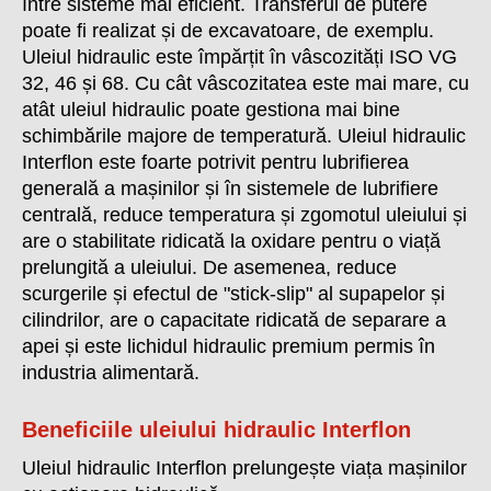
între sisteme mai eficient. Transferul de putere
poate fi realizat și de excavatoare, de exemplu.
Uleiul hidraulic este împărțit în vâscozități ISO VG
32, 46 și 68. Cu cât vâscozitatea este mai mare, cu
atât uleiul hidraulic poate gestiona mai bine
schimbările majore de temperatură. Uleiul hidraulic
Interflon este foarte potrivit pentru lubrifierea
generală a mașinilor și în sistemele de lubrifiere
centrală, reduce temperatura și zgomotul uleiului și
are o stabilitate ridicată la oxidare pentru o viață
prelungită a uleiului. De asemenea, reduce
scurgerile și efectul de "stick-slip" al supapelor și
cilindrilor, are o capacitate ridicată de separare a
apei și este lichidul hidraulic premium permis în
industria alimentară.
Beneficiile uleiului hidraulic Interflon
Uleiul hidraulic Interflon prelungește viața mașinilor