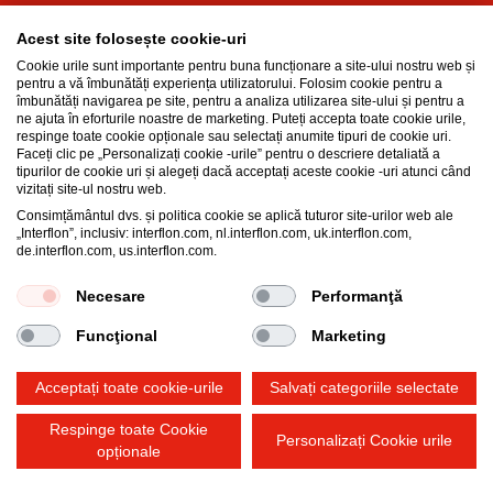
Vaselină pentru presiune ridicată
Acest site folosește cookie-uri
Vaselină multi-funcțională pentru lubrifiere
Cookie urile sunt importante pentru buna funcționare a site-ului nostru web și
Baza de cunoștințe
pentru a vă îmbunătăți experiența utilizatorului. Folosim cookie pentru a
îmbunătăți navigarea pe site, pentru a analiza utilizarea site-ului și pentru a
Tehnologia MicPol®
ne ajuta în eforturile noastre de marketing. Puteți accepta toate cookie urile,
respinge toate cookie opționale sau selectați anumite tipuri de cookie uri.
Produse cu grad alimentar
Faceți clic pe „Personalizați cookie -urile” pentru o descriere detaliată a
Care este diferența dintre ulei și vaselină?
tipurilor de cookie uri și alegeți dacă acceptați aceste cookie -uri atunci când
vizitați site-ul nostru web.
Îmbunătățirea performanței și durabilității
Consimțământul dvs. și politica cookie se aplică tuturor site-urilor web ale
Proprietățile vaselinei
„Interflon”, inclusiv: interflon.com, nl.interflon.com, uk.interflon.com,
Ulei de lubrifiere pentru industrie
de.interflon.com, us.interflon.com.
Necesare
Performanţă
General Purchase Terms and Conditions
Funcţional
Marketing
Declarație de confidențialitate
Impressum
Politica privind cookie-urile
Acceptați toate cookie-urile
Salvați categoriile selectate
Respinge toate Cookie
Personalizați Cookie urile
opționale