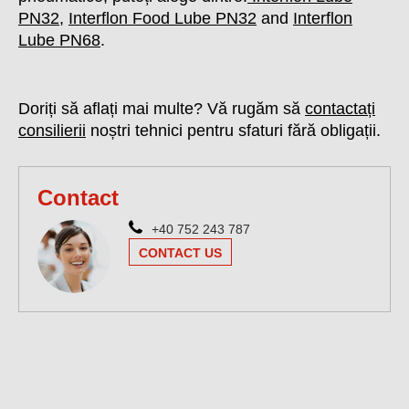
PN32
,
Interflon Food Lube PN32
and
Interflon
Lube PN68
.
Doriți să aflați mai multe? Vă rugăm să
contactați
consilierii
noștri tehnici pentru sfaturi fără obligații.
Contact
+40 752 243 787
CONTACT US