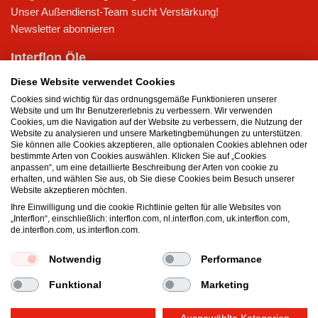
Unser Außendienst-Team sucht Verstärkung!
Newsletter abonnieren
Interflon Öle
Trockenschmierstoff
Diese Website verwendet Cookies
Hydrauliköl
Cookies sind wichtig für das ordnungsgemäße Funktionieren unserer
Schmieröl für pneumatische Geräte
Website und um Ihr Benutzererlebnis zu verbessern. Wir verwenden
Cookies, um die Navigation auf der Website zu verbessern, die Nutzung der
Schmierstoffe für Getriebe
Website zu analysieren und unsere Marketingbemühungen zu unterstützen.
Ölsprays
Sie können alle Cookies akzeptieren, alle optionalen Cookies ablehnen oder
bestimmte Arten von Cookies auswählen. Klicken Sie auf „Cookies
anpassen“, um eine detaillierte Beschreibung der Arten von cookie zu
Interflon Fette
erhalten, und wählen Sie aus, ob Sie diese Cookies beim Besuch unserer
Hitzebeständige Fette
Website akzeptieren möchten.
Schmierfett für extreme Drücke
Ihre Einwilligung und die cookie Richtlinie gelten für alle Websites von
„Interflon“, einschließlich: interflon.com, nl.interflon.com, uk.interflon.com,
Schmierfett für niedrige Temperaturen
de.interflon.com, us.interflon.com.
Mehrzweck-Schmierfett
Wasserbeständiges Fett
Notwendig
Performance
Funktional
Marketing
Allgemeine Geschäftsbedingungen
Datenschutzerklärung