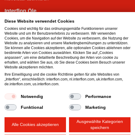
Interflon Öle
Trockenschmierstoff
Diese Website verwendet Cookies
Hydrauliköl
Cookies sind wichtig für das ordnungsgemäße Funktionieren unserer
Schmieröl für pneumatische Geräte
Website und um Ihr Benutzererlebnis zu verbessern. Wir verwenden
Cookies, um die Navigation auf der Website zu verbessern, die Nutzung der
Schmierstoffe für Getriebe
Website zu analysieren und unsere Marketingbemühungen zu unterstützen.
Ölsprays
Sie können alle Cookies akzeptieren, alle optionalen Cookies ablehnen oder
bestimmte Arten von Cookies auswählen. Klicken Sie auf „Cookies
anpassen“, um eine detaillierte Beschreibung der Arten von cookie zu
Interflon Fette
erhalten, und wählen Sie aus, ob Sie diese Cookies beim Besuch unserer
Hitzebeständige Fette
Website akzeptieren möchten.
Schmierfett für extreme Drücke
Ihre Einwilligung und die cookie Richtlinie gelten für alle Websites von
„Interflon“, einschließlich: interflon.com, nl.interflon.com, uk.interflon.com,
Schmierfett für niedrige Temperaturen
de.interflon.com, us.interflon.com.
Mehrzweck-Schmierfett
Wasserbeständiges Fett
Notwendig
Performance
Funktional
Marketing
Allgemeine Geschäftsbedingungen
Datenschutzerklärung
Ausgewählte Kategorien
Impressum
Cookie-Richtlinien
Alle Cookies akzeptieren
Hallo! Wie können wir Ihnen helfen?
speichern