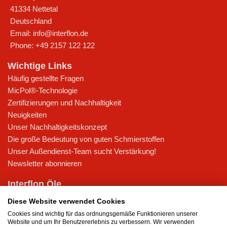
41334
Nettetal
Deutschland
Email:
info@interflon.de
Phone:
+49 2157 122 122
Wichtige Links
Häufig gestellte Fragen
MicPol®-Technologie
Zertifizierungen und Nachhaltigkeit
Neuigkeiten
Unser Nachhaltigkeitskonzept
Die große Bedeutung von guten Schmierstoffen
Unser Außendienst-Team sucht Verstärkung!
Newsletter abonnieren
Interflon Öle
Trockenschmierstoff
Diese Website verwendet Cookies
Hydrauliköl
Cookies sind wichtig für das ordnungsgemäße Funktionieren unserer
Schmieröl für pneumatische Geräte
Website und um Ihr Benutzererlebnis zu verbessern. Wir verwenden