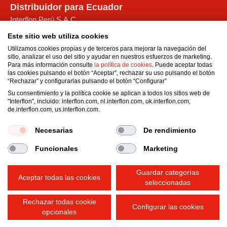
Distribuidor para Ecuador
Interflon Perú S.A.C.
Calle Joaquin Capello No. 194
Este sitio web utiliza cookies
San Martin de Porres
Utilizamos cookies propias y de terceros para mejorar la navegación del
Municipalidad Metropolitana de Lima
sitio, analizar el uso del sitio y ayudar en nuestros esfuerzos de marketing.
Para más información consulte
la política de cookies
. Puede aceptar todas
Perú
las cookies pulsando el botón “Aceptar”, rechazar su uso pulsando el botón
Email:
administracionperu1@interflon.com
“Rechazar” y configurarlas pulsando el botón “Configurar”
Teléfono móvil
Su consentimiento y la política cookie se aplican a todos los sitios web de
"Interflon", incluido: interflon.com, nl.interflon.com, uk.interflon.com,
Phone:
+51 957 972 916
de.interflon.com, us.interflon.com.
Necesarias
De rendimiento
Funcionales
Marketing
Condiciones generales de venta
Declaración de privacidad
Impressum
Guardar categorías
Política de cookies
Aceptar todas las cookies
seleccionadas
Rechazar todas cookie
Configurar las cookies
opcionales