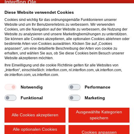
Interflon Öle
Trockenschmierstoff
Diese Website verwendet Cookies
Hydrauliköl
Cookies sind wichtig für das ordnungsgemäße Funktionieren unserer
Schmieröl für pneumatische Geräte
Website und um Ihr Benutzererlebnis zu verbessern. Wir verwenden
Cookies, um die Navigation auf der Website zu verbessern, die Nutzung der
Schmierstoffe für Getriebe
Website zu analysieren und unsere Marketingbemühungen zu unterstützen.
Ölsprays
Sie können alle Cookies akzeptieren, alle optionalen Cookies ablehnen oder
bestimmte Arten von Cookies auswählen. Klicken Sie auf „Cookies
anpassen“, um eine detaillierte Beschreibung der Arten von cookie zu
Interflon Fette
erhalten, und wählen Sie aus, ob Sie diese Cookies beim Besuch unserer
Hitzebeständige Fette
Website akzeptieren möchten.
Schmierfett für extreme Drücke
Ihre Einwilligung und die cookie Richtlinie gelten für alle Websites von
„Interflon“, einschließlich: interflon.com, nl.interflon.com, uk.interflon.com,
Schmierfett für niedrige Temperaturen
de.interflon.com, us.interflon.com.
Mehrzweck-Schmierfett
Wasserbeständiges Fett
Notwendig
Performance
Funktional
Marketing
Allgemeine Geschäftsbedingungen
Datenschutzerklärung
Ausgewählte Kategorien
Impressum
Cookie-Richtlinien
Alle Cookies akzeptieren
Hallo! Wie können wir Ihnen helfen?
speichern
Alle optionalen Cookies
Cookies anpassen