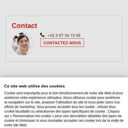
Contact
+33 3 87 34 73 95
CONTACTEZ-NOUS
Ce site web utilise des cookies
Cookie sont importants pour le bon fonctionnement de notre site Web et pour
améliorer votre expérience utilisateur. Nous utilisons cookie pour améliorer
la navigation sur le site, analyser l'utilisation du site et nous aider dans nos
efforts de marketing. Vous pouvez accepter tous les cookie , refuser tous
Interflon France
cookie facultatifs ou sélectionner des types spécifiques de cookie . Cliquez
sur « Personnaliser les cookie » pour une description détaillée des types de
9 rue Hubert Reeves, Zone Ecoparc
cookie et choisissez si vous souhaitez accepter ces cookie lors de la visite de
57140
Norroy-le-Veneur
notre site Web.