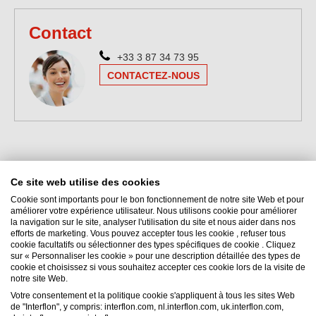
Contact
+33 3 87 34 73 95
CONTACTEZ-NOUS
Ce site web utilise des cookies
Cookie sont importants pour le bon fonctionnement de notre site Web et pour
améliorer votre expérience utilisateur. Nous utilisons cookie pour améliorer
la navigation sur le site, analyser l'utilisation du site et nous aider dans nos
efforts de marketing. Vous pouvez accepter tous les cookie , refuser tous
Interflon France
cookie facultatifs ou sélectionner des types spécifiques de cookie . Cliquez
sur « Personnaliser les cookie » pour une description détaillée des types de
9 rue Hubert Reeves, Zone Ecoparc
cookie et choisissez si vous souhaitez accepter ces cookie lors de la visite de
57140
Norroy-le-Veneur
notre site Web.
France
Votre consentement et la politique cookie s'appliquent à tous les sites Web
de "Interflon", y compris: interflon.com, nl.interflon.com, uk.interflon.com,
Email:
france@interflon.com