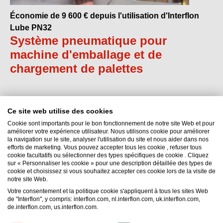
Économie de 9 600 € depuis l'utilisation d'Interflon
Lube PN32
Système pneumatique pour
machine d'emballage et de
chargement de palettes
Ce site web utilise des cookies
Cookie sont importants pour le bon fonctionnement de notre site Web et pour
améliorer votre expérience utilisateur. Nous utilisons cookie pour améliorer
la navigation sur le site, analyser l'utilisation du site et nous aider dans nos
efforts de marketing. Vous pouvez accepter tous les cookie , refuser tous
Interflon Maroc
cookie facultatifs ou sélectionner des types spécifiques de cookie . Cliquez
sur « Personnaliser les cookie » pour une description détaillée des types de
Immeuble 10 Amal 2 - Appartement 5
cookie et choisissez si vous souhaitez accepter ces cookie lors de la visite de
12200
Tamesna
notre site Web.
Maroc
Votre consentement et la politique cookie s'appliquent à tous les sites Web
de "Interflon", y compris: interflon.com, nl.interflon.com, uk.interflon.com,
Email:
maroc@interflon.com
de.interflon.com, us.interflon.com.
Phone:
+212 66 149 66 48