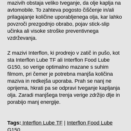
mazivih obstaja veliko tveganje, da olje kaplja na
avtomobile. To zahteva pogosto čiščenje in/ali
prilagajanje količine uporabljenega olja, kar lahko
povzroči prezgodnjo obrabo, pojav stick-slip
učinka ali visoke stroške preventivnega
vzdrževanja.
Z mazivi Interflon, ki prodrejo v zatič in pušo, kot
sta Interflon Lube TF ali Interflon Food Lube
G150, so verige optimalno mazane s suhim
filmom, pri čemer je potrebna manjša količina
maziva in redkejša uporaba. Prah se nanj ne
oprijema, hkrati pa se odpravi tveganje kapljanja
olja. Zaradi manjšega trenja verige zdržijo dlje in
porabijo manj energije.
Tags:
Interflon Lube TF
|
Interflon Food Lube
G150