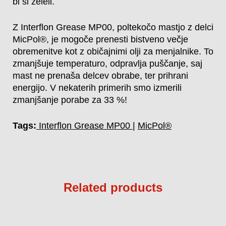
bi si želeli.
Z Interflon Grease MP00, poltekočo mastjo z delci
MicPol®, je mogoče prenesti bistveno večje
obremenitve kot z običajnimi olji za menjalnike. To
zmanjšuje temperaturo, odpravlja puščanje, saj
mast ne prenaša delcev obrabe, ter prihrani
energijo. V nekaterih primerih smo izmerili
zmanjšanje porabe za 33 %!
Tags:
Interflon Grease MP00
|
MicPol®
Related products