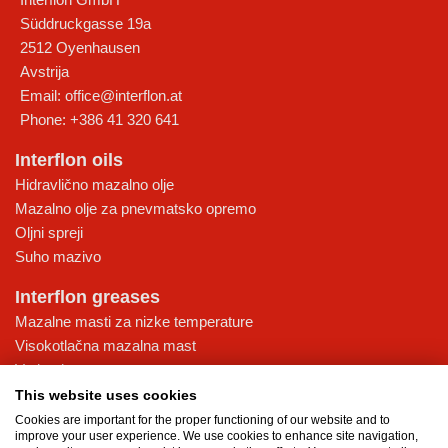
Süddruckgasse 19a
2512
Oyenhausen
Avstrija
Email:
office@interflon.at
Phone:
+386 41 320 641
Interflon oils
Hidravlično mazalno olje
Mazalno olje za pnevmatsko opremo
Oljni spreji
Suho mazivo
Interflon greases
Mazalne masti za nizke temperature
Visokotlačna mazalna mast
Vodoodporna mast
Večnamenska mazalna mast
This website uses cookies
Cookies are important for the proper functioning of our website and to
Knowledge database
improve your user experience. We use cookies to enhance site navigation,