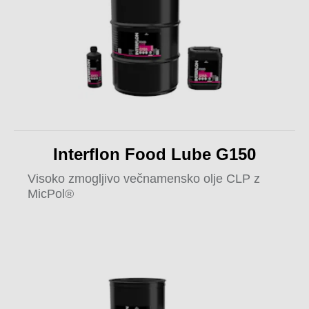
Interflon Food Lube G150
Visoko zmogljivo večnamensko olje CLP z
MicPol®