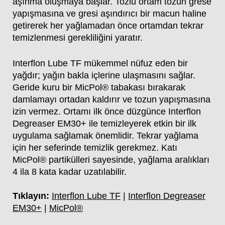
aşınma oluşmaya başlar. Tozlu ortam tozun grese
yapışmasına ve gresi aşındırıcı bir macun haline
getirerek her yağlamadan önce ortamdan tekrar
temizlenmesi gerekliliğini yaratır.
Interflon Lube TF mükemmel nüfuz eden bir
yağdır; yağın bakla içlerine ulaşmasını sağlar.
Geride kuru bir MicPol® tabakası bırakarak
damlamayı ortadan kaldırır ve tozun yapışmasına
izin vermez. Ortamı ilk önce düzgünce Interflon
Degreaser EM30+ ile temizleyerek etkin bir ilk
uygulama sağlamak önemlidir. Tekrar yağlama
için her seferinde temizlik gerekmez. Katı
MicPol® partikülleri sayesinde, yağlama aralıkları
4 ila 8 kata kadar uzatılabilir.
Tıklayın:
Interflon Lube TF
|
Interflon Degreaser
EM30+
|
MicPol®