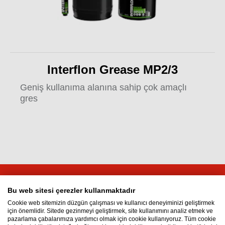
Interflon Grease MP2/3
Geniş kullanıma alanına sahip çok amaçlı
gres
Interflon TR Kimya ve Endüstriyel Çözümler
Bu web sitesi çerezler kullanmaktadır
San. Tic. Ltd. Şti
Cookie web sitemizin düzgün çalışması ve kullanıcı deneyiminizi geliştirmek
için önemlidir. Sitede gezinmeyi geliştirmek, site kullanımını analiz etmek ve
Sanayi Mh, Sanayi Cd,
pazarlama çabalarımıza yardımcı olmak için cookie kullanıyoruz. Tüm cookie